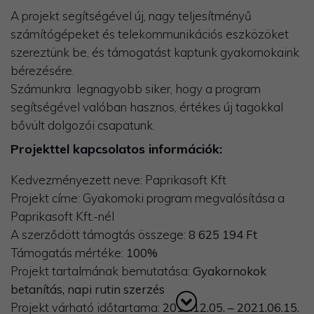
A projekt segítségével új, nagy teljesítményű
számítógépeket és telekommunikációs eszközöket
szereztünk be, és támogatást kaptunk gyakornokaink
bérezésére.
​Számunkra legnagyobb siker, hogy a program
segítségével valóban hasznos, értékes új tagokkal
bővült dolgozói csapatunk.
Projekttel kapcsolatos információk:
Kedvezményezett neve: Paprikasoft Kft
Projekt címe: Gyakornoki program megvalósítása a
Paprikasoft Kft.-nél
A szerződött támogtás összege:
8 625 194 Ft
Támogatás mértéke:
100%
Projekt tartalmának bemutatása:
Gyakornokok
betanítás, napi rutin szerzés
Projekt várható időtartama:
2019.12.05. – 2021.06.15.