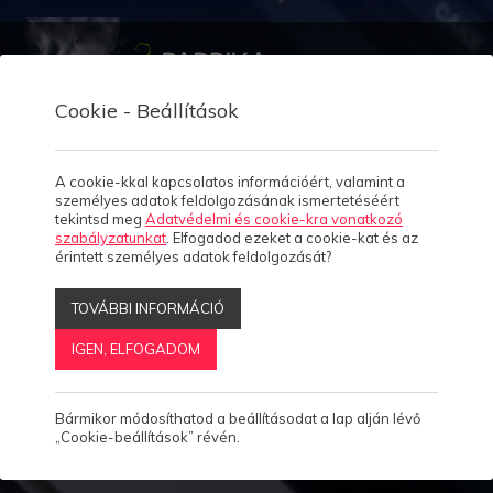
Cookie - Beállítások
A cookie-kkal kapcsolatos információért, valamint a
személyes adatok feldolgozásának ismertetéséért
Home
tekintsd meg
Adatvédelmi és cookie-kra vonatkozó
szabályzatunkat
. Elfogadod ezeket a cookie-kat és az
Rólunk
érintett személyes adatok feldolgozását?
4
TOVÁBBI INFORMÁCIÓ
Munkáink
IGEN, ELFOGADOM
Esettanulmányok
2
Bármikor módosíthatod a beállításodat a lap alján lévő
Megoldásaink
11
„Cookie-beállítások” révén.
Termékeink
4