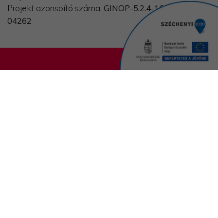
Projekt azonsoító száma:
GINOP-5.2.4-16-2019-
04262