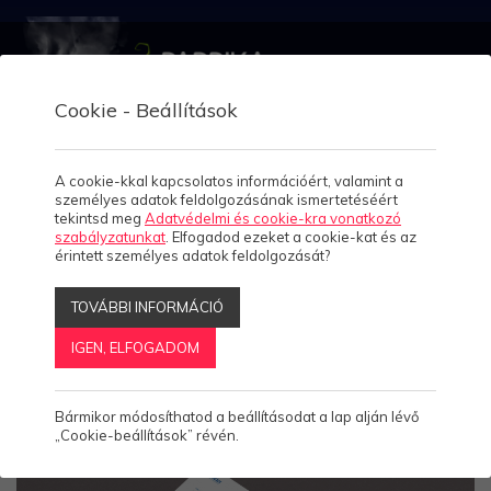
Cookie - Beállítások
A cookie-kkal kapcsolatos információért, valamint a
Arculattervezés
személyes adatok feldolgozásának ismertetéséért
Home
tekintsd meg
Adatvédelmi és cookie-kra vonatkozó
szabályzatunkat
. Elfogadod ezeket a cookie-kat és az
Peszter
Rólunk
érintett személyes adatok feldolgozását?
4
arculat
TOVÁBBI INFORMÁCIÓ
Munkáink
IGEN, ELFOGADOM
Esettanulmányok
2
Bármikor módosíthatod a beállításodat a lap alján lévő
Megoldásaink
11
„Cookie-beállítások” révén.
Termékeink
4