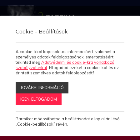
Cookie - Beállítások
A cookie-kkal kapcsolatos információért, valamint a
személyes adatok feldolgozásának ismertetéséért
Home
tekintsd meg
Adatvédelmi és cookie-kra vonatkozó
szabályzatunkat
. Elfogadod ezeket a cookie-kat és az
Rólunk
Rólunk
érintett személyes adatok feldolgozását?
4
TOVÁBBI INFORMÁCIÓ
Munkáink
IGEN, ELFOGADOM
Esettanulmányok
2
Bármikor módosíthatod a beállításodat a lap alján lévő
Megoldásaink
11
„Cookie-beállítások” révén.
Termékeink
4